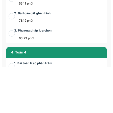
55:11 phút
2. Bài toán cắt ghép hình
71:19 phút
3. Phương pháp lựa chọn
63:23 phút
4. Tuần 4
1. Bài toán tỉ số phần trăm
66:29 phút
2. Bài toán cắt ghép hình
68:22 phút
3. Chuyển động kim đồng hồ
63:19 phút