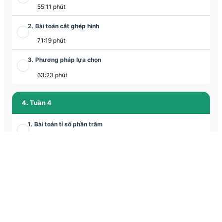
55:11 phút
2. Bài toán cắt ghép hình
71:19 phút
3. Phương pháp lựa chọn
63:23 phút
4. Tuần 4
1. Bài toán tỉ số phần trăm
66:29 phút
2. Bài toán cắt ghép hình
68:22 phút
3. Chuyển động kim đồng hồ
63:19 phút