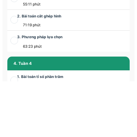
55:11 phút
2. Bài toán cắt ghép hình
71:19 phút
3. Phương pháp lựa chọn
63:23 phút
4. Tuần 4
1. Bài toán tỉ số phần trăm
66:29 phút
2. Bài toán cắt ghép hình
68:22 phút
3. Chuyển động kim đồng hồ
63:19 phút