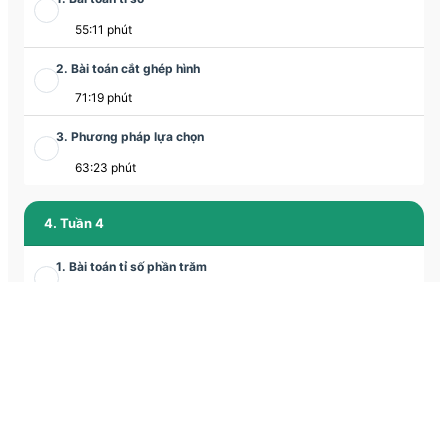
55:11 phút
2. Bài toán cắt ghép hình
71:19 phút
3. Phương pháp lựa chọn
63:23 phút
4. Tuần 4
1. Bài toán tỉ số phần trăm
66:29 phút
2. Bài toán cắt ghép hình
68:22 phút
3. Chuyển động kim đồng hồ
63:19 phút