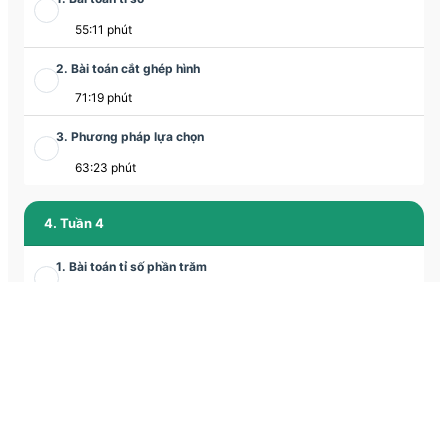
55:11 phút
2. Bài toán cắt ghép hình
71:19 phút
3. Phương pháp lựa chọn
63:23 phút
4. Tuần 4
1. Bài toán tỉ số phần trăm
66:29 phút
2. Bài toán cắt ghép hình
68:22 phút
3. Chuyển động kim đồng hồ
63:19 phút