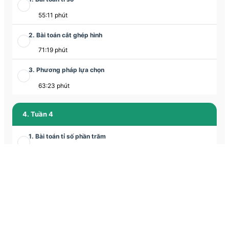
55:11 phút
2. Bài toán cắt ghép hình
71:19 phút
3. Phương pháp lựa chọn
63:23 phút
4. Tuần 4
1. Bài toán tỉ số phần trăm
66:29 phút
2. Bài toán cắt ghép hình
68:22 phút
3. Chuyển động kim đồng hồ
63:19 phút