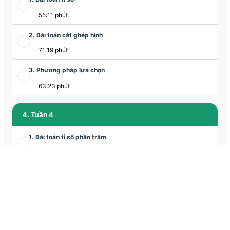
55:11 phút
2. Bài toán cắt ghép hình
71:19 phút
3. Phương pháp lựa chọn
63:23 phút
4. Tuần 4
1. Bài toán tỉ số phần trăm
66:29 phút
2. Bài toán cắt ghép hình
68:22 phút
3. Chuyển động kim đồng hồ
63:19 phút