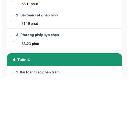
55:11 phút
2. Bài toán cắt ghép hình
71:19 phút
3. Phương pháp lựa chọn
63:23 phút
4. Tuần 4
1. Bài toán tỉ số phần trăm
66:29 phút
2. Bài toán cắt ghép hình
68:22 phút
3. Chuyển động kim đồng hồ
63:19 phút