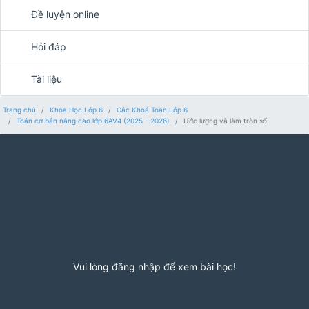
Đề luyện online
Hỏi đáp
Tài liệu
Trang chủ
Khóa Học Lớp 6
Các Khoá Toán Lớp 6
Toán cơ bản nâng cao lớp 6AV4 (2025 - 2026)
Ước lượng và làm tròn số
Vui lòng đăng nhập để xem bài học!