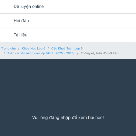
Đề luyện online
Hỏi đáp
Tài liệu
Trang chủ
Khóa Học Lớp 6
Các Khoá Toán Lớp 6
Toán cơ bản nâng cao lớp 6AV4 (2025 - 2026)
Thống kê, biểu đồ cột kép
Vui lòng đăng nhập để xem bài học!