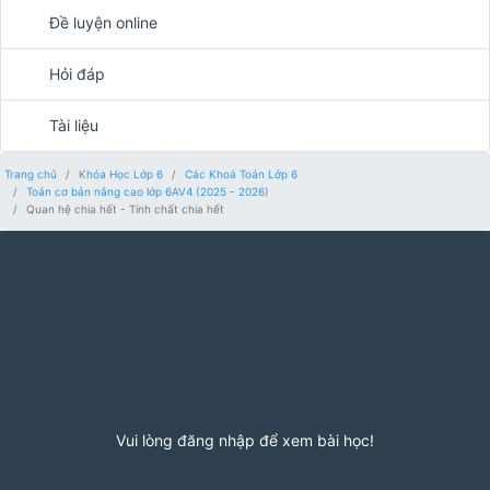
Đề luyện online
Hỏi đáp
Tài liệu
Trang chủ
Khóa Học Lớp 6
Các Khoá Toán Lớp 6
Toán cơ bản nâng cao lớp 6AV4 (2025 - 2026)
Quan hệ chia hết - Tính chất chia hết
Vui lòng đăng nhập để xem bài học!