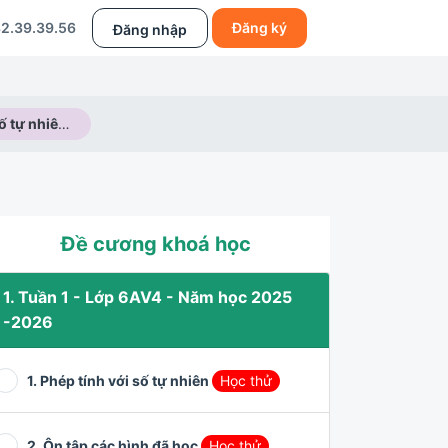
2.39.39.56
Đăng ký
Đăng nhập
Rút gọn dãy số tự nhiên có quy luật
Đề cương khoá học
1. Tuần 1 - Lớp 6AV4 - Năm học 2025
-2026
1. Phép tính với số tự nhiên
Học thử
2. Ôn tập các hình đã học
Học thử