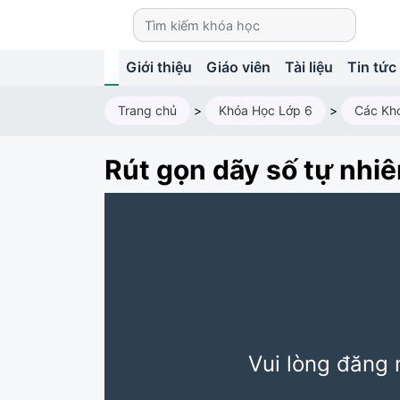
Giới thiệu
Giáo viên
Tài liệu
Tin tức
Trang chủ
>
Khóa Học Lớp 6
>
Các Kh
Rút gọn dãy số tự nhiê
Vui lòng đăng 