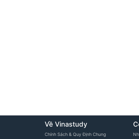
Về Vinastudy
C
Chính Sách & Quy Định Chung
Nh