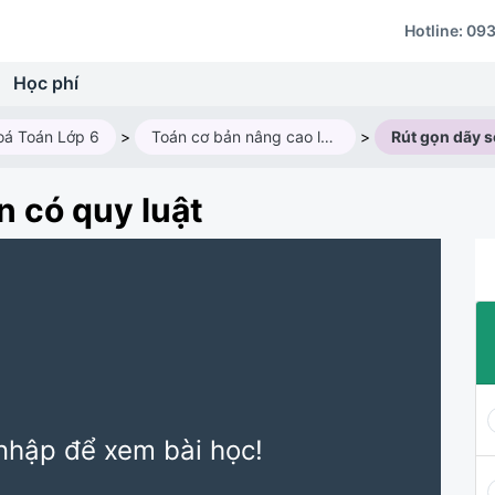
Hotline:
093
Học phí
oá Toán Lớp 6
>
Toán cơ bản nâng cao lớp 6AV4 (2025 - 2026)
>
n có quy luật
nhập để xem bài học!