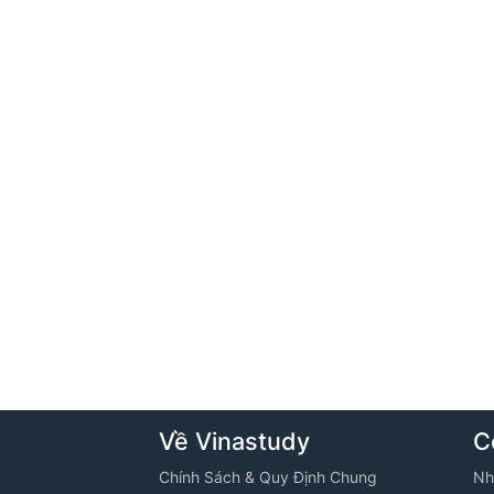
Về Vinastudy
C
Chính Sách & Quy Định Chung
Nh