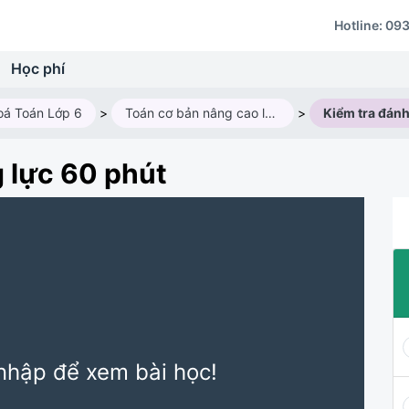
Hotline:
093
Học phí
oá Toán Lớp 6
>
Toán cơ bản nâng cao lớp 6AV4 (2025 - 2026)
>
g lực 60 phút
nhập để xem bài học!