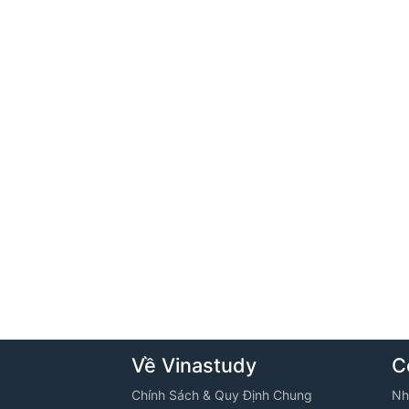
Về Vinastudy
C
Chính Sách & Quy Định Chung
Nh