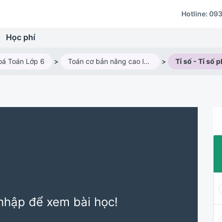
Hotline:
093
Học phí
oá Toán Lớp 6
>
Toán cơ bản nâng cao lớp 6AV4 (2025 - 2026)
>
Tỉ số - Tỉ số 
nhập để xem bài học!