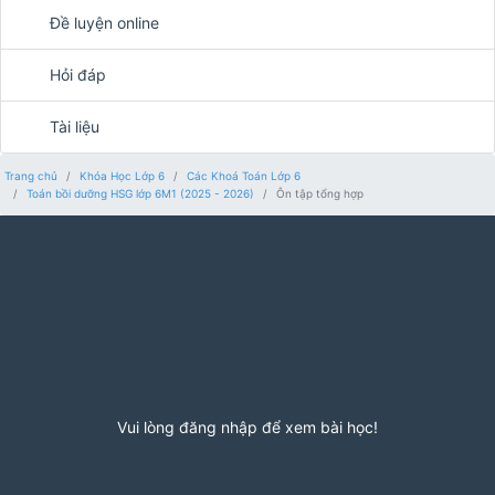
Đề luyện online
Hỏi đáp
Tài liệu
Trang chủ
Khóa Học Lớp 6
Các Khoá Toán Lớp 6
Toán bồi dưỡng HSG lớp 6M1 (2025 - 2026)
Ôn tập tổng hợp
Vui lòng đăng nhập để xem bài học!