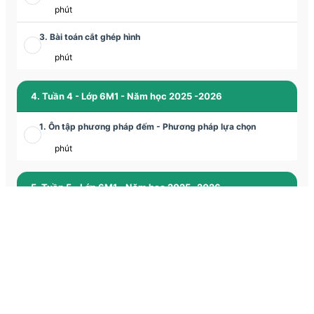
phút
3. Bài toán cắt ghép hình
phút
4. Tuần 4 - Lớp 6M1 - Năm học 2025 -2026
1. Ôn tập phương pháp đếm - Phương pháp lựa chọn
phút
5. Tuần 5 - Lớp 6M1 - Năm học 2025 -2026
1. Luyện tập các phương pháp giải các bài toán chuyển động
phút
2. Tập hợp và các bài toán về tập hợp
phút