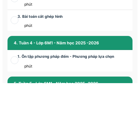
phút
3. Bài toán cắt ghép hình
phút
4. Tuần 4 - Lớp 6M1 - Năm học 2025 -2026
1. Ôn tập phương pháp đếm - Phương pháp lựa chọn
phút
5. Tuần 5 - Lớp 6M1 - Năm học 2025 -2026
1. Luyện tập các phương pháp giải các bài toán chuyển động
phút
2. Tập hợp và các bài toán về tập hợp
phút