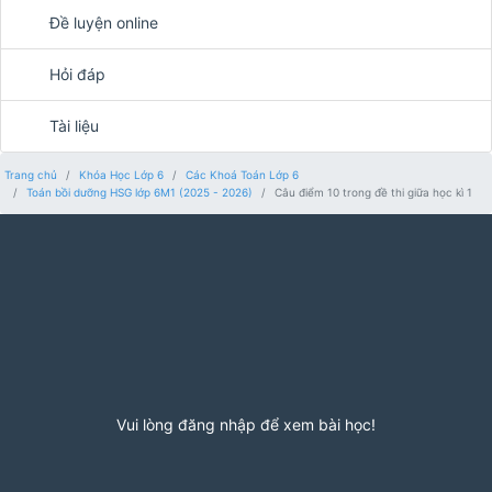
Đề luyện online
Hỏi đáp
Tài liệu
Trang chủ
Khóa Học Lớp 6
Các Khoá Toán Lớp 6
Toán bồi dưỡng HSG lớp 6M1 (2025 - 2026)
Câu điểm 10 trong đề thi giữa học kì 1
Vui lòng đăng nhập để xem bài học!