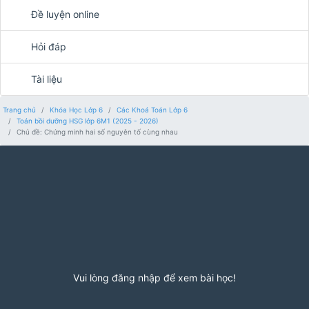
Đề luyện online
Hỏi đáp
Tài liệu
Trang chủ
Khóa Học Lớp 6
Các Khoá Toán Lớp 6
Toán bồi dưỡng HSG lớp 6M1 (2025 - 2026)
Chủ đề: Chứng minh hai số nguyên tố cùng nhau
Vui lòng đăng nhập để xem bài học!