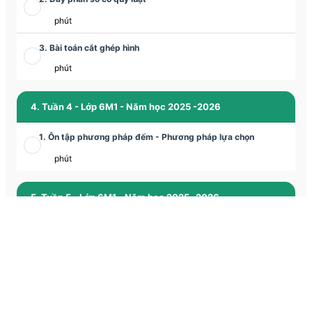
phút
3. Bài toán cắt ghép hình
phút
4. Tuần 4 - Lớp 6M1 - Năm học 2025 -2026
1. Ôn tập phương pháp đếm - Phương pháp lựa chọn
phút
5. Tuần 5 - Lớp 6M1 - Năm học 2025 -2026
1. Luyện tập các phương pháp giải các bài toán chuyển động
phút
2. Tập hợp và các bài toán về tập hợp
phút