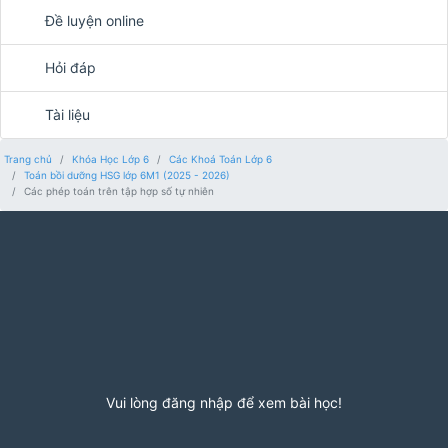
Đề luyện online
Hỏi đáp
Tài liệu
Trang chủ
Khóa Học Lớp 6
Các Khoá Toán Lớp 6
Toán bồi dưỡng HSG lớp 6M1 (2025 - 2026)
Các phép toán trên tập hợp số tự nhiên
Vui lòng đăng nhập để xem bài học!