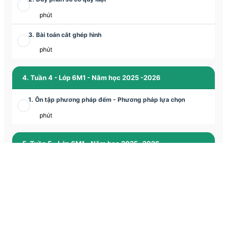
phút
3. Bài toán cắt ghép hình
phút
4. Tuần 4 - Lớp 6M1 - Năm học 2025 -2026
1. Ôn tập phương pháp đếm - Phương pháp lựa chọn
phút
5. Tuần 5 - Lớp 6M1 - Năm học 2025 -2026
1. Luyện tập các phương pháp giải các bài toán chuyển động
phút
2. Tập hợp và các bài toán về tập hợp
phút