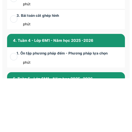
phút
3. Bài toán cắt ghép hình
phút
4. Tuần 4 - Lớp 6M1 - Năm học 2025 -2026
1. Ôn tập phương pháp đếm - Phương pháp lựa chọn
phút
5. Tuần 5 - Lớp 6M1 - Năm học 2025 -2026
1. Luyện tập các phương pháp giải các bài toán chuyển động
phút
2. Tập hợp và các bài toán về tập hợp
phút