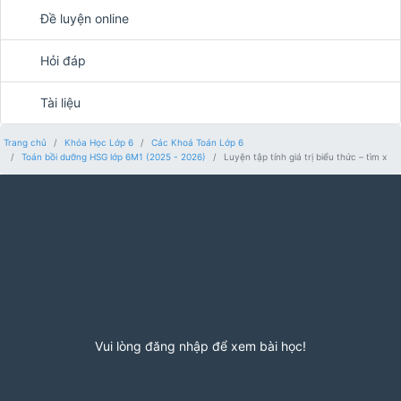
Đề luyện online
Hỏi đáp
Tài liệu
Trang chủ
Khóa Học Lớp 6
Các Khoá Toán Lớp 6
Toán bồi dưỡng HSG lớp 6M1 (2025 - 2026)
Luyện tập tính giá trị biểu thức – tìm x
Vui lòng đăng nhập để xem bài học!