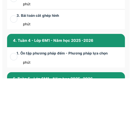
phút
3. Bài toán cắt ghép hình
phút
4. Tuần 4 - Lớp 6M1 - Năm học 2025 -2026
1. Ôn tập phương pháp đếm - Phương pháp lựa chọn
phút
5. Tuần 5 - Lớp 6M1 - Năm học 2025 -2026
1. Luyện tập các phương pháp giải các bài toán chuyển động
phút
2. Tập hợp và các bài toán về tập hợp
phút