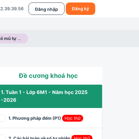
2.39.39.56
Đăng ký
Đăng nhập
Lũy thừa với số mũ tự nhiên
Đề cương khoá học
1. Tuần 1 - Lớp 6M1 - Năm học 2025
-2026
1. Phương pháp đếm (P1)
Học thử
2. Các bài toán về số tự nhiên
Học thử