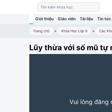
Giới thiệu
Giáo viên
Tài liệu
Tin tức
Trang chủ
>
Khóa Học Lớp 6
>
Các Kh
Lũy thừa với số mũ tự 
Vui lòng đăng 