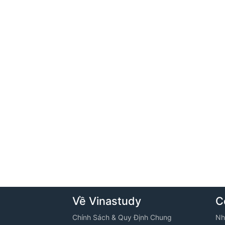
Về Vinastudy
C
Chính Sách & Quy Định Chung
Nh