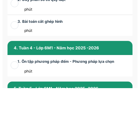
phút
3. Bài toán cắt ghép hình
phút
4. Tuần 4 - Lớp 6M1 - Năm học 2025 -2026
1. Ôn tập phương pháp đếm - Phương pháp lựa chọn
phút
5. Tuần 5 - Lớp 6M1 - Năm học 2025 -2026
1. Luyện tập các phương pháp giải các bài toán chuyển động
phút
2. Tập hợp và các bài toán về tập hợp
phút