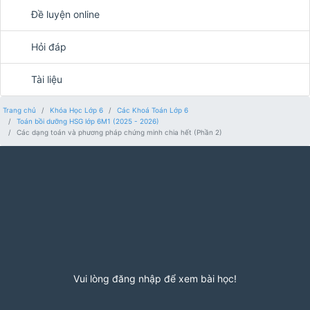
Đề luyện online
Hỏi đáp
Tài liệu
Trang chủ
Khóa Học Lớp 6
Các Khoá Toán Lớp 6
Toán bồi dưỡng HSG lớp 6M1 (2025 - 2026)
Các dạng toán và phương pháp chứng minh chia hết (Phần 2)
Vui lòng đăng nhập để xem bài học!