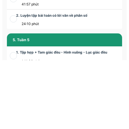
41:57 phút
2. Luyện tập bài toán có lời văn về phân số
24:10 phút
5. Tuần 5
1. Tập hợp + Tam giác đều - Hình vuông - Lục giác đều
1:11:36 phút
2. Tam giác đều - Hình vuông - Lục giác đều
1:02:17 phút
6. Tuần 6
1. Tập hợp - Tập hợp các số tự nhiên
1:05:16 phút