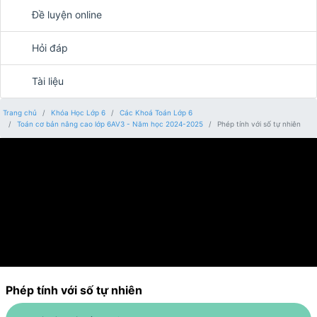
Đề luyện online
Hỏi đáp
Tài liệu
Trang chủ
Khóa Học Lớp 6
Các Khoá Toán Lớp 6
Toán cơ bản nâng cao lớp 6AV3 - Năm học 2024-2025
Phép tính với số tự nhiên
Phép tính với số tự nhiên