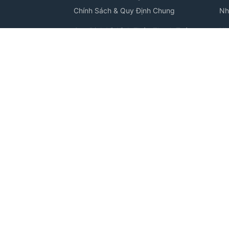
Chính Sách & Quy Định Chung
Nh
Quy Định Và Hình Thức Thanh Toán
Nh
VINASTUDY
Chính Sách Bảo Mật Thông Tin
Nh
ng, Phường
Thông Tin Thanh Toán
Nh
Câu Hỏi Thường Gặp
Nh
Tuyển Dụng
Nh
C
Nh
Nh
Nh
Bản quyền thuộc về trung tâm
Vinastudy