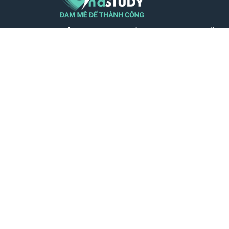
CÔNG TY TNHH GIÁO DỤC TRỰC TUYẾN 
VIỆT NAM - MST 0110599604
Địa chỉ VP: Số nhà 23, Ngõ 26 Nguyên Hồ
Láng, Thành phố Hà Nội
SĐT: 0932.39.39.56
Phản hồi qua: hotro@vinastudy.vn