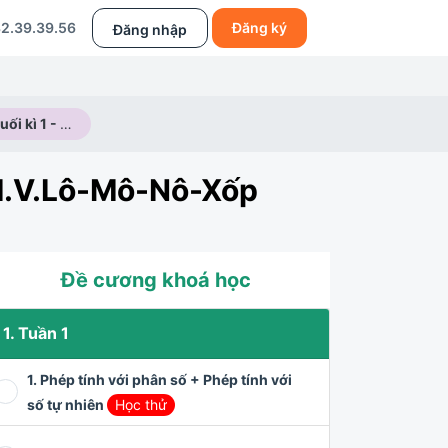
2.39.39.56
Đăng ký
Đăng nhập
Luyện đề thi cuối kì 1 - Đề thi trường THCS và THPT M.V.Lô-Mô-Nô-Xốp 2024-2025
 M.V.Lô-Mô-Nô-Xốp
Đề cương khoá học
1. Tuần 1
1. Phép tính với phân số + Phép tính với
số tự nhiên
Học thử