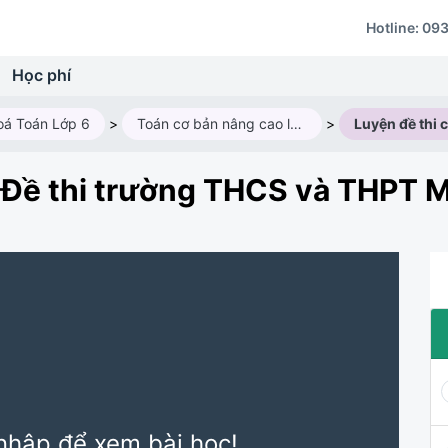
Hotline:
093
Học phí
oá Toán Lớp 6
>
Toán cơ bản nâng cao lớp 6AV3 - Năm học 2024-2025
>
1 - Đề thi trường THCS và THPT
nhập để xem bài học!