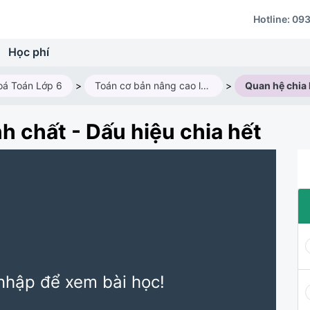
Hotline:
093
Học phí
oá Toán Lớp 6
>
Toán cơ bản nâng cao lớp 6AV3 - Năm học 2024-2025
>
nh chất - Dấu hiệu chia hết
nhập để xem bài học!