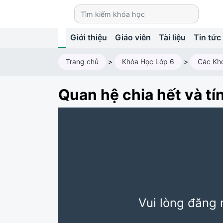
Giới thiệu
Giáo viên
Tài liệu
Tin tức
Trang chủ
>
Khóa Học Lớp 6
>
Các Kh
Quan hệ chia hết và tí
Vui lòng đăng 