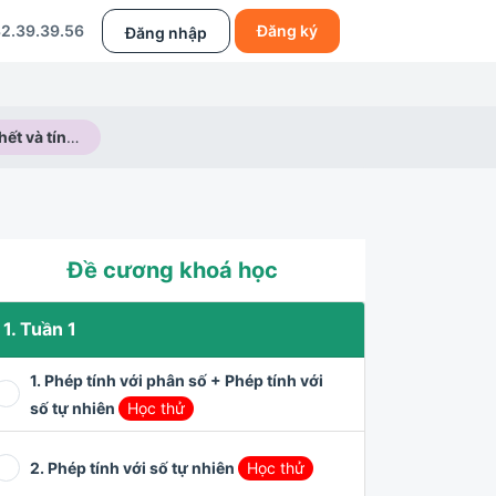
2.39.39.56
Đăng ký
Đăng nhập
Quan hệ chia hết và tính chất - Dấu hiệu chia hết
Đề cương khoá học
1. Tuần 1
1. Phép tính với phân số + Phép tính với
số tự nhiên
Học thử
2. Phép tính với số tự nhiên
Học thử