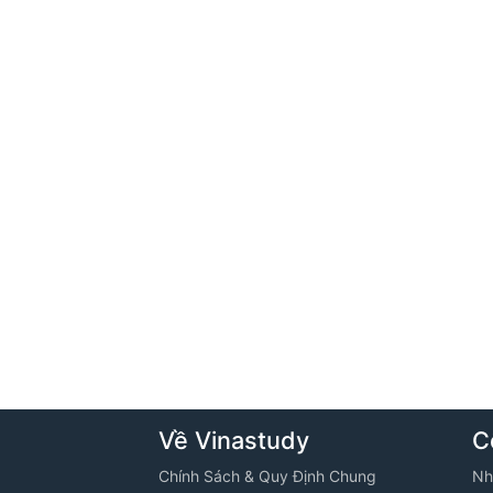
Về Vinastudy
C
Chính Sách & Quy Định Chung
Nh