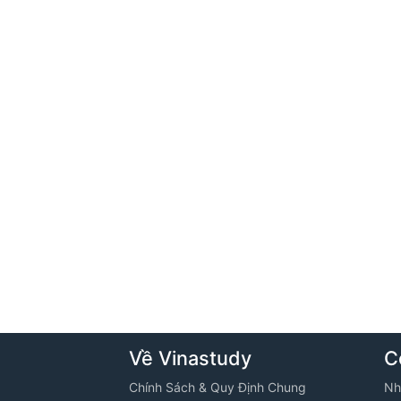
Về Vinastudy
C
Chính Sách & Quy Định Chung
Nh