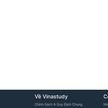
Về Vinastudy
C
Chính Sách & Quy Định Chung
Nh