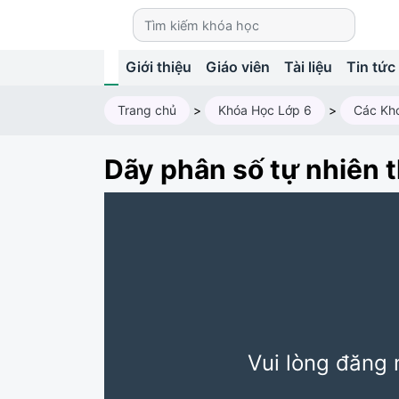
Giới thiệu
Giáo viên
Tài liệu
Tin tức
Trang chủ
>
Khóa Học Lớp 6
>
Các Kh
Dãy phân số tự nhiên t
Vui lòng đăng 