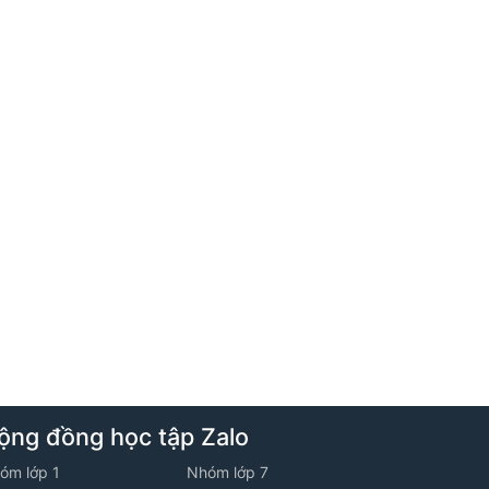
1. Tập hợp + Tam giác đều - Hình vuông -
Lục giác đều
2. Tam giác đều - Hình vuông - Lục giác
đều
6. Tuần 6
1. Tập hợp - Tập hợp các số tự nhiên
2. Hình chữ nhật - Hình thoi
7. Tuần 7
ộng đồng học tập Zalo
1. Cộng trừ số tự nhiên
óm lớp 1
Nhóm lớp 7