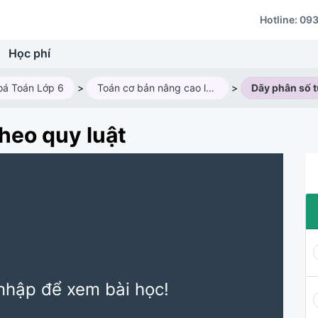
Hotline:
093
Học phí
oá Toán Lớp 6
>
Toán cơ bản nâng cao lớp 6AV3 - Năm học 2024-2025
>
heo quy luật
nhập để xem bài học!