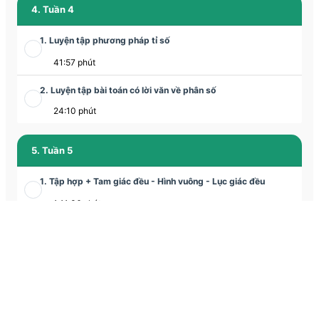
4. Tuần 4
1. Luyện tập phương pháp tỉ số
41:57 phút
2. Luyện tập bài toán có lời văn về phân số
24:10 phút
5. Tuần 5
1. Tập hợp + Tam giác đều - Hình vuông - Lục giác đều
1:11:36 phút
2. Tam giác đều - Hình vuông - Lục giác đều
1:02:17 phút
6. Tuần 6