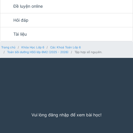
Đề luyện online
Hỏi đáp
Tài liệu
Trang chủ
Khóa Học Lớp 6
Các Khoá Toán Lớp 6
Toán bồi dưỡng HSG lớp 6M2 (2025 - 2026)
Tập hợp số nguyên.
Vui lòng đăng nhập để xem bài học!