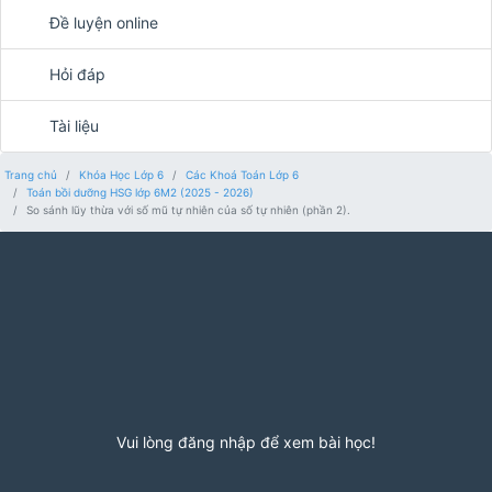
Đề luyện online
Hỏi đáp
Tài liệu
Trang chủ
Khóa Học Lớp 6
Các Khoá Toán Lớp 6
Toán bồi dưỡng HSG lớp 6M2 (2025 - 2026)
So sánh lũy thừa với số mũ tự nhiên của số tự nhiên (phần 2).
Vui lòng đăng nhập để xem bài học!