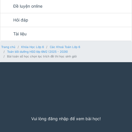
Đề luyện online
Hỏi đáp
Tài liệu
Trang chủ
Khóa Học Lớp 6
Các Khoá Toán Lớp 6
Toán bồi dưỡng HSG lớp 6M2 (2025 - 2026)
Bài toán số học chọn lọc trích đề thi học sinh giỏi
Vui lòng đăng nhập để xem bài học!