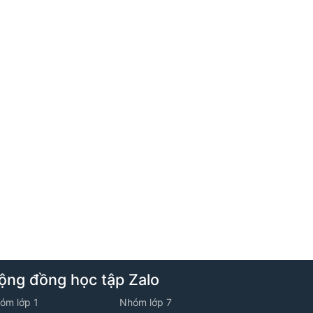
3. Bài toán cắt ghép hình
4. Tuần 4 - Lớp 6M2 - Năm học 2025 -
2026
1. Ôn tập phương pháp đếm - Phương
pháp lựa chọn
2. Phương pháp tỉ số giải bài toán tỉ lệ
3. Bài toán cắt ghép hình
5. Tuần 5 - Lớp 6M2 - Năm học 2025 -
ộng đồng học tập Zalo
2026
óm lớp 1
Nhóm lớp 7
1. Luyện tập các phương pháp giải các bài