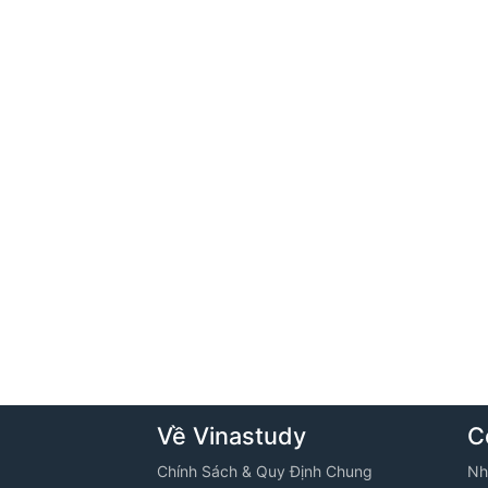
Về Vinastudy
C
Chính Sách & Quy Định Chung
Nh