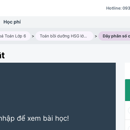
Hotline:
093
Học phí
oá Toán Lớp 6
>
Toán bồi dưỡng HSG lớp 6M2 (2025 - 2026)
>
Dãy phân số c
ật
nhập để xem bài học!