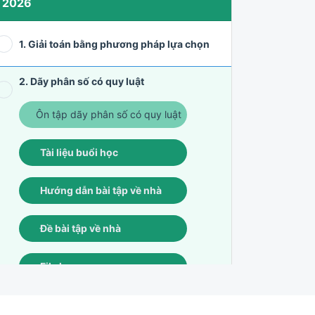
2026
1. Giải toán bằng phương pháp lựa chọn
2. Dãy phân số có quy luật
Ôn tập dãy phân số có quy luật
Tài liệu buổi học
Hướng dẫn bài tập về nhà
Đề bài tập về nhà
File học