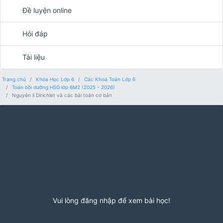
Đề luyện online
Hỏi đáp
Tài liệu
Trang chủ
Khóa Học Lớp 6
Các Khoá Toán Lớp 6
Toán bồi dưỡng HSG lớp 6M2 (2025 - 2026)
Nguyên lí Dirichlet và các bài toán cơ bản
Vui lòng đăng nhập để xem bài học!