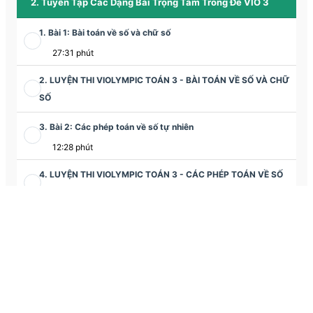
2. Tuyển Tập Các Dạng Bài Trọng Tâm Trong Đề VIO 3
1. Bài 1: Bài toán về số và chữ số
27:31 phút
2. LUYỆN THI VIOLYMPIC TOÁN 3 - BÀI TOÁN VỀ SỐ VÀ CHỮ
SỐ
3. Bài 2: Các phép toán về số tự nhiên
12:28 phút
4. LUYỆN THI VIOLYMPIC TOÁN 3 - CÁC PHÉP TOÁN VỀ SỐ
TỰ NHIÊN
5. Bài 3: Bài toán về phép cộng - phép trừ
7:43 phút
6. LUYỆN THI VIOLYMPIC TOÁN 3 - BÀI TOÁN VỀ PHÉP
CỘNG - PHÉP TRỪ