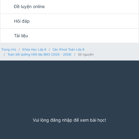
Đề luyện online
Hỏi đáp
Tài liệu
Trang chủ
Khóa Học Lớp 6
Các Khoá Toán Lớp 6
Toán bồi dưỡng HSG lớp 6M3 (2025 - 2026)
Số nguyên
Vui lòng đăng nhập để xem bài học!