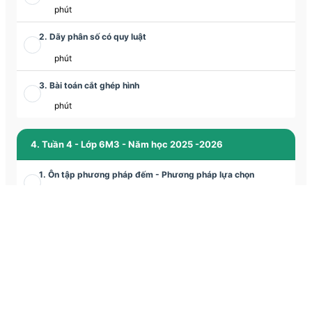
phút
2. Dãy phân số có quy luật
phút
3. Bài toán cắt ghép hình
phút
4. Tuần 4 - Lớp 6M3 - Năm học 2025 -2026
1. Ôn tập phương pháp đếm - Phương pháp lựa chọn
phút
2. Phương pháp tỉ số giải các bài toán tỉ lệ
phút
3. Bài toán cắt ghép hình mới
phút