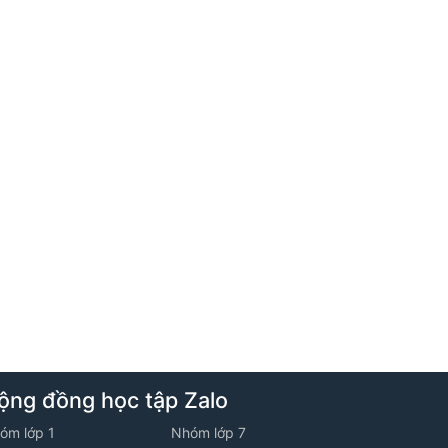
3. Bài toán cắt ghép hình mới
5. Tuần 5 - Lớp 6M3 - Năm học 2025 -
2026
1. Luyện tập các phương pháp giải các bài
toán chuyển động
2. Tập hợp và các bài toán về tập hợp
3. Phát triển tư duy qua các bài toán về
hình chữ nhật
ộng đồng học tập Zalo
6. Tuần 6 - Lớp 6M3 - Năm học 2025 -
2026
óm lớp 1
Nhóm lớp 7