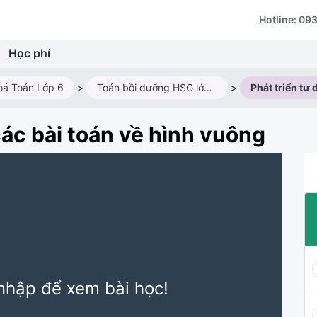
Hotline:
093
Học phí
oá Toán Lớp 6
>
Toán bồi dưỡng HSG lớp 6M3 (2025 - 2026)
>
các bài toán về hình vuông
nhập để xem bài học!