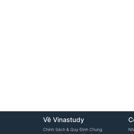
Về Vinastudy
C
Chính Sách & Quy Định Chung
Nh