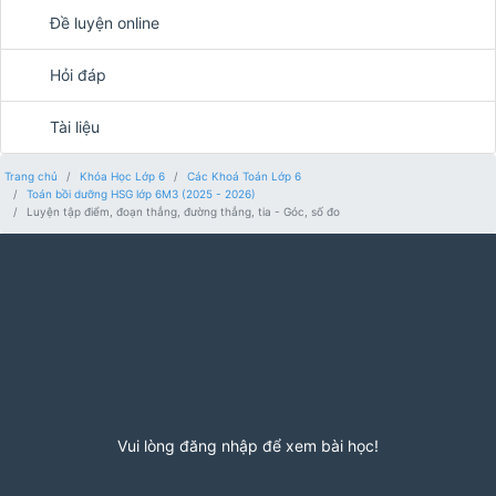
Đề luyện online
Hỏi đáp
Tài liệu
Trang chủ
Khóa Học Lớp 6
Các Khoá Toán Lớp 6
Toán bồi dưỡng HSG lớp 6M3 (2025 - 2026)
Luyện tập điểm, đoạn thẳng, đường thẳng, tia - Góc, số đo
Vui lòng đăng nhập để xem bài học!