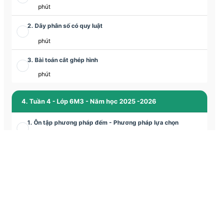
phút
2. Dãy phân số có quy luật
phút
3. Bài toán cắt ghép hình
phút
4. Tuần 4 - Lớp 6M3 - Năm học 2025 -2026
1. Ôn tập phương pháp đếm - Phương pháp lựa chọn
phút
2. Phương pháp tỉ số giải các bài toán tỉ lệ
phút
3. Bài toán cắt ghép hình mới
phút