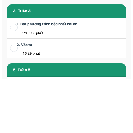
4. Tuần 4
1. Bất phương trình bậc nhất hai ẩn
1:35:44 phút
2. Véc tơ
46:29 phút
5. Tuần 5
1. Hệ phương trình bậc nhất hai ẩn
1:28:29 phút
2. Cộng trừ véc tơ
46:22 phút
6. Tuần 6