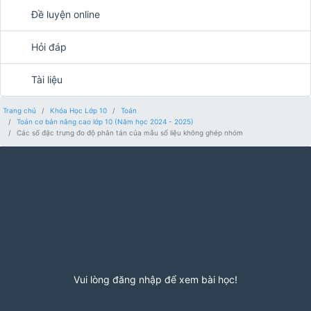
Đề luyện online
Hỏi đáp
Tài liệu
Trang chủ
Khóa Học Lớp 10
Toán
Toán cơ bản nâng cao lớp 10 (Năm học 2024 - 2025)
Các số đặc trưng đo độ phân tán của mẫu số liệu không ghép nhóm
Vui lòng đăng nhập để xem bài học!