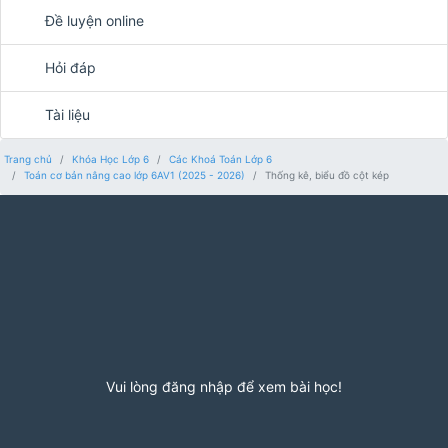
Đề luyện online
Hỏi đáp
Tài liệu
Trang chủ
Khóa Học Lớp 6
Các Khoá Toán Lớp 6
Toán cơ bản nâng cao lớp 6AV1 (2025 - 2026)
Thống kê, biểu đồ cột kép
Vui lòng đăng nhập để xem bài học!