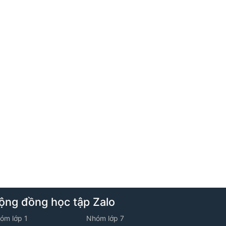
6. Tuần 5 - Lớp 6AV1 - Năm học 2025
-2026
1. Rèn luyện các phép toán với số tự
nhiên (Phần 1)
2. Hình bình hành - Hình thang cân
7. Tuần 6 - Lớp 6AV1 - Năm học 2025
-2026
1. Chu vi và diện tích các tứ giác đã học
8. Tuần 7 - Lớp 6AV1 - Năm học 2025
ộng đồng học tập Zalo
-2026
óm lớp 1
Nhóm lớp 7