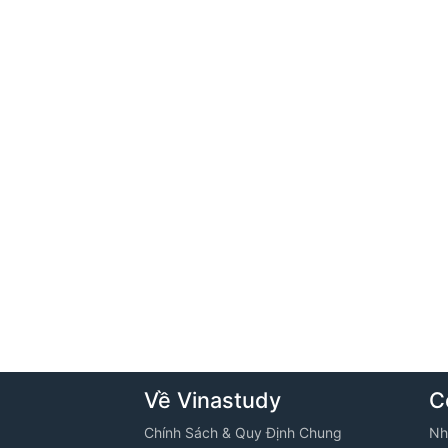
Về Vinastudy
C
Chính Sách & Quy Định Chung
Nh