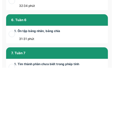
32:34 phút
6. Tuần 6
1. Ôn tập bảng nhân, bảng chia
31:31 phút
7. Tuần 7
1. Tìm thành phần chưa biết trong phép tính
31:04 phút
8. Tuần 8
1. Gấp một số lên nhiều lần, giảm đi một số lần
Học thử
20:11 phút