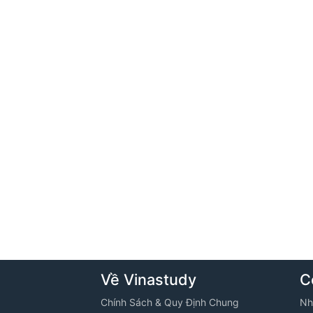
Về Vinastudy
C
Chính Sách & Quy Định Chung
Nh