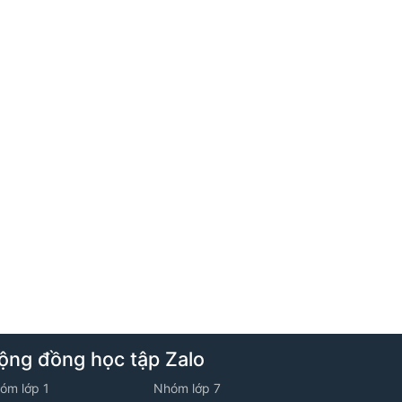
9. Tuần 9
1. Bài toán một phần mấy của một số
Học thử
10. Tuần 10
1. Nhân số có hai chữ số với số có một
chữ số
11. Tuần 11
1. Kiếm tra
ộng đồng học tập Zalo
óm lớp 1
Nhóm lớp 7
12. Tuần 12