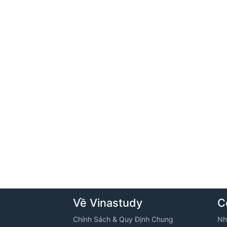
Về Vinastudy
C
Chính Sách & Quy Định Chung
Nh