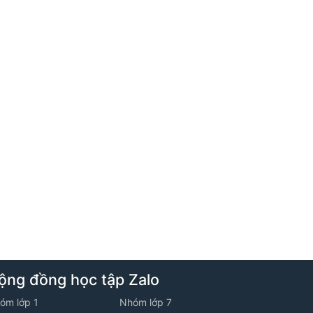
9. Tuần 9
1. Bài toán một phần mấy của một số
Học thử
10. Tuần 10
1. Nhân số có hai chữ số với số có một
chữ số
11. Tuần 11
1. Kiếm tra
ộng đồng học tập Zalo
óm lớp 1
Nhóm lớp 7
12. Tuần 12