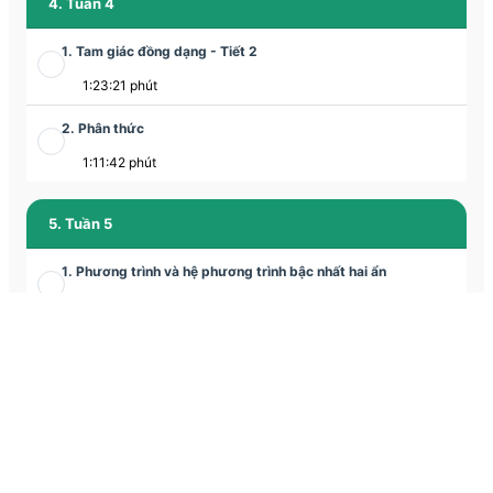
4. Tuần 4
1. Tam giác đồng dạng - Tiết 2
1:23:21 phút
2. Phân thức
1:11:42 phút
5. Tuần 5
1. Phương trình và hệ phương trình bậc nhất hai ẩn
01:12:09 phút
2. Tỉ số lượng giác của góc nhọn
01:06:07 phút
6. Tuần 6
1. Hệ phương trình bậc nhất hai ẩn