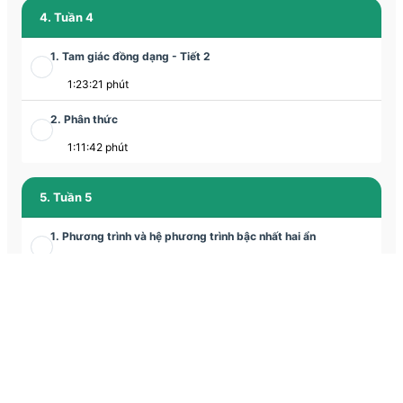
4. Tuần 4
1. Tam giác đồng dạng - Tiết 2
1:23:21 phút
2. Phân thức
1:11:42 phút
5. Tuần 5
1. Phương trình và hệ phương trình bậc nhất hai ẩn
01:12:09 phút
2. Tỉ số lượng giác của góc nhọn
01:06:07 phút
6. Tuần 6