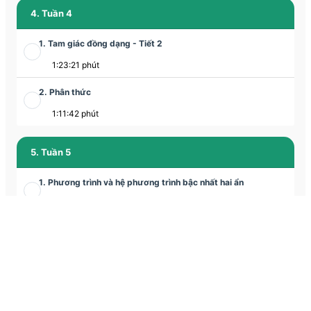
4. Tuần 4
1. Tam giác đồng dạng - Tiết 2
1:23:21 phút
2. Phân thức
1:11:42 phút
5. Tuần 5
1. Phương trình và hệ phương trình bậc nhất hai ẩn
01:12:09 phút
2. Tỉ số lượng giác của góc nhọn
01:06:07 phút
6. Tuần 6