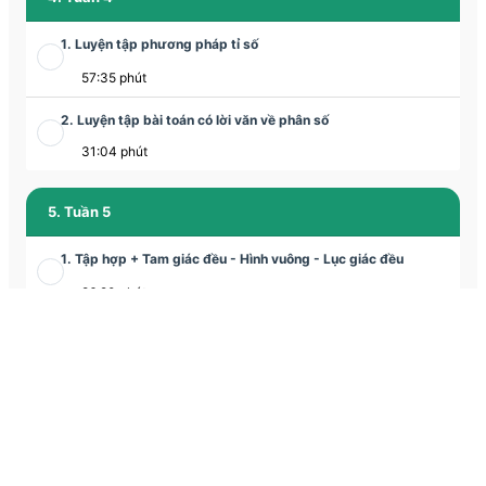
1. Luyện tập phương pháp tỉ số
57:35 phút
2. Luyện tập bài toán có lời văn về phân số
31:04 phút
5. Tuần 5
1. Tập hợp + Tam giác đều - Hình vuông - Lục giác đều
86:20 phút
2. Tam giác đều - Hình vuông - Lục giác đều
30:16 phút
6. Tuần 6
1. Tập hợp - Tập hợp các số tự nhiên
Học thử