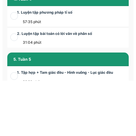
1. Luyện tập phương pháp tỉ số
57:35 phút
2. Luyện tập bài toán có lời văn về phân số
31:04 phút
5. Tuần 5
1. Tập hợp + Tam giác đều - Hình vuông - Lục giác đều
86:20 phút
2. Tam giác đều - Hình vuông - Lục giác đều
30:16 phút
6. Tuần 6
1. Tập hợp - Tập hợp các số tự nhiên
Học thử